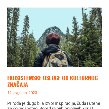
EKOSISTEMSKE USLUGE OD KULTURNOG
ZNAČAJA
12. avgusta, 2023
Priroda je dugo bila izvor inspiracije, čuda i utehe
za čovečanstvo. Pored svojih opipljivih koristi,