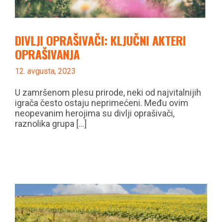
DIVLJI OPRAŠIVAČI: KLJUČNI AKTERI
OPRAŠIVANJA
12. avgusta, 2023
U zamršenom plesu prirode, neki od najvitalnijih
igrača često ostaju neprimećeni. Među ovim
neopevanim herojima su divlji oprašivači,
raznolika grupa [...]