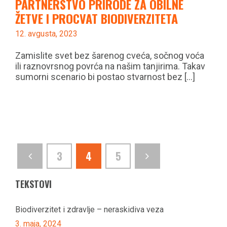
PARTNERSTVO PRIRODE ZA OBILNE
ŽETVE I PROCVAT BIODIVERZITETA
12. avgusta, 2023
Zamislite svet bez šarenog cveća, sočnog voća
ili raznovrsnog povrća na našim tanjirima. Takav
sumorni scenario bi postao stvarnost bez [...]
3
4
5
Next
TEKSTOVI
Biodiverzitet i zdravlje – neraskidiva veza
3. maja, 2024