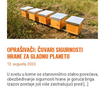
OPRAŠIVAČI: ČUVARI SIGURNOSTI
HRANE ZA GLADNU PLANETU
12. avgusta, 2023
U svetu u kome se stanovništvo stalno povećava,
obezbeđivanje sigurnosti hrane je goruća briga.
Izazov postaje još više zastrašujući pred [...]